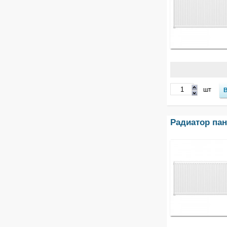
шт
Радиатор пане