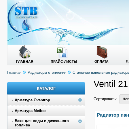
П
ГЛАВНАЯ
ПРАЙС-ЛИСТЫ
ОПЛАТА
Главная
Радиаторы отопления
Стальные панельные радиаторы 
Ventil 2
КАТАЛОГ
Сортировать:
Нов
Арматура Oventrop
Арматура Meibes
Радиатор пане
Баки для воды и дизельного
топлива