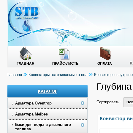
П
ГЛАВНАЯ
ПРАЙС-ЛИСТЫ
ОПЛАТА
Главная
Конвекторы встраиваемые в пол
Конвекторы внутри
Глубина
КАТАЛОГ
Сортировать:
Нов
Арматура Oventrop
Арматура Meibes
Конвектор в
Баки для воды и дизельного
топлива