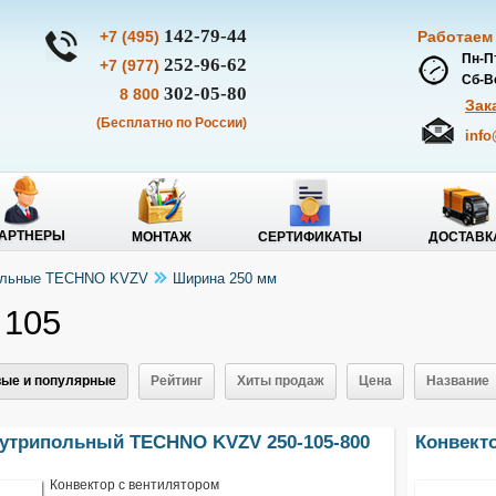
142-79-44
+7 (495)
Работаем
Пн-Пт
252-96-62
+7 (977)
Сб-Вс
302-05-80
8 800
Зак
(Бесплатно по России)
info
АРТНЕРЫ
МОНТАЖ
СЕРТИФИКАТЫ
ДОСТАВК
польные TECHNO KVZV
Ширина 250 мм
 105
ые и популярные
Рейтинг
Хиты продаж
Цена
Название
нутрипольный TECHNO KVZV 250-105-800
Конвект
Конвектор с вентилятором