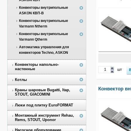
ASKON КВП
Конвекторы внутрипольные
ASKON КВП-В
Конвекторы внутрипольные
Varmann Ntherm
Конвекторы внутрипольные
Varmann Qtherm
Автоматика управления для
конвекторов Techno, ASKON
Конвекторы напольно-
настенные
шт
Котлы
Конвектор в
Краны шаровые Bugatti, Itap,
STOUT, GIACOMINI
Люки под плитку EuroFORMAT
Монтажный инструмент Rehau,
Rems, STOUT, Uponor
Насосное оборудование