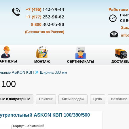
142-79-44
+7 (495)
Работаем
Пн-Пт
252-96-62
+7 (977)
Сб-Вс
302-05-80
8 800
Зак
(Бесплатно по России)
info
АРТНЕРЫ
МОНТАЖ
СЕРТИФИКАТЫ
ДОСТАВК
польные ASKON КВП
Ширина 380 мм
 100
ые и популярные
Рейтинг
Хиты продаж
Цена
Название
нутрипольный ASKON КВП 100/380/500
Корпус - алюминий