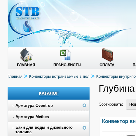
П
ГЛАВНАЯ
ПРАЙС-ЛИСТЫ
ОПЛАТА
Главная
Конвекторы встраиваемые в пол
Конвекторы внутри
Глубина
КАТАЛОГ
Сортировать:
Нов
Арматура Oventrop
Арматура Meibes
Конвектор в
Баки для воды и дизельного
топлива