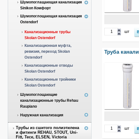
Шумопоглащающая канализация
Sinikon Комфорт
Шумопоглощающая канализация
Ostendorf
шт
Канализационные трубы
Skolan Ostendorf
Канализационная муфта,
Труба канали
ревизия, переход Skolan
Ostendorf
Канализационные отводы
Skolan Ostendorf
Канализационные тройники
Skolan Ostendorf
Шумопоглощающие
канализационные трубы Rehau
Raupiano
Наружная канализация
Трубы из сшитого полиэтилена
шт
и фитинги REHAU, STOUT, Uni-
Fitt, Tece, ELSEN, Victoria