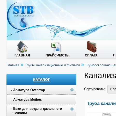
П
ГЛАВНАЯ
ПРАЙС-ЛИСТЫ
ОПЛАТА
Главная
Трубы канализационные и фитинги
Шумопоглощающая 
Канализ
КАТАЛОГ
Сортировать:
Нов
Арматура Oventrop
Арматура Meibes
Труба канали
Баки для воды и дизельного
топлива