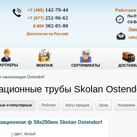
142-79-44
+7 (495)
Работаем
Пн-Пт
252-96-62
+7 (977)
Сб-Вс
302-05-80
8 800
Зак
(Бесплатно по России)
info
АРТНЕРЫ
МОНТАЖ
СЕРТИФИКАТЫ
ДОСТАВК
канализация Ostendorf
ационные трубы Skolan Ostend
ые и популярные
Рейтинг
Хиты продаж
Цена
Название
зационная ф 58х250мм Skolan Ostendorf
Цвет: белый