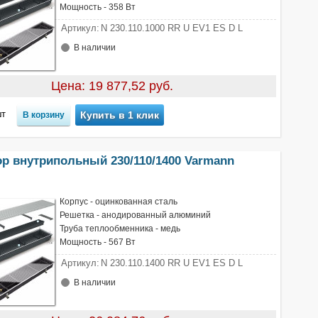
Мощность - 358 Вт
Артикул:
N 230.110.1000 RR U EV1 ES D L
В наличии
Цена: 19 877,52 руб.
т
Купить в 1 клик
ор внутрипольный 230/110/1400 Varmann
Корпус - оцинкованная сталь
Решетка - анодированный алюминий
Труба теплообменника - медь
Мощность - 567 Вт
Артикул:
N 230.110.1400 RR U EV1 ES D L
В наличии