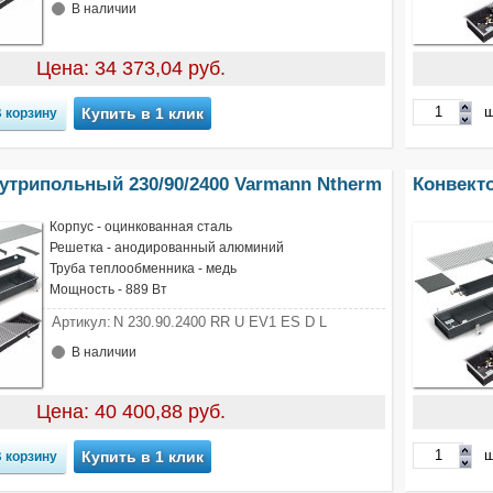
В наличии
Цена: 34 373,04 руб.
ш
Купить в 1 клик
утрипольный 230/90/2400 Varmann Ntherm
Конвект
Корпус - оцинкованная сталь
Решетка - анодированный алюминий
Труба теплообменника - медь
Мощность - 889 Вт
Артикул:
N 230.90.2400 RR U EV1 ES D L
В наличии
Цена: 40 400,88 руб.
ш
Купить в 1 клик