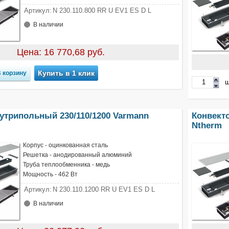
Артикул:
N 230.110.800 RR U EV1 ES D L
В наличии
Цена: 16 770,68 руб.
Купить в 1 клик
ш
утрипольный 230/110/1200 Varmann
Конвект
Ntherm
Корпус - оцинкованная сталь
Решетка - анодированный алюминий
Труба теплообменника - медь
Мощность - 462 Вт
Артикул:
N 230.110.1200 RR U EV1 ES D L
В наличии