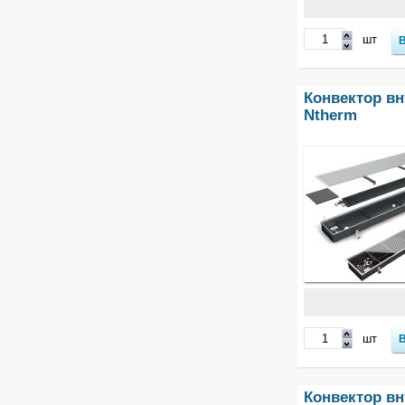
шт
Конвектор вн
Ntherm
шт
Конвектор вн