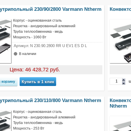
утрипольный 230/90/2800 Varmann Ntherm
Конвект
Корпус - оцинкованная сталь
Решетка - анодированный алюминий
Труба теплообменника - медь
Мощность - 1060 Вт
Артикул:
N 230.90.2800 RR U EV1 ES D L
В наличии
Цена: 46 428,72 руб.
ш
Купить в 1 клик
утрипольный 230/110/800 Varmann Ntherm
Конвект
Ntherm
Корпус - оцинкованная сталь
Решетка - анодированный алюминий
Труба теплообменника - медь
Мощность - 253 Вт