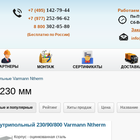
142-79-44
+7 (495)
Работаем
Пн-Пт
252-96-62
+7 (977)
Сб-Вс
302-05-80
8 800
Зак
(Бесплатно по России)
info
АРТНЕРЫ
МОНТАЖ
СЕРТИФИКАТЫ
ДОСТАВК
ольные Varmann Ntherm
230 мм
ые и популярные
Рейтинг
Хиты продаж
Цена
Название
утрипольный 230/90/800 Varmann Ntherm
Корпус - оцинкованная сталь