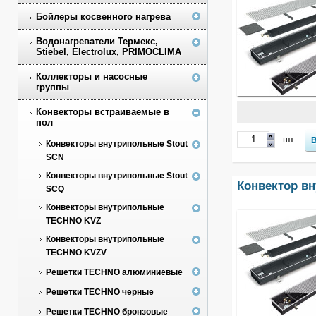
Бойлеры косвенного нагрева
Водонагреватели Термекс,
Stiebel, Electrolux, PRIMOCLIMA
Коллекторы и насосные
группы
Конвекторы встраиваемые в
пол
шт
Конвекторы внутрипольные Stout
SCN
Конвекторы внутрипольные Stout
Конвектор вн
SCQ
Конвекторы внутрипольные
TECHNO KVZ
Конвекторы внутрипольные
TECHNO KVZV
Решетки TECHNO алюминиевые
Решетки TECHNO черные
Решетки TECHNO бронзовые