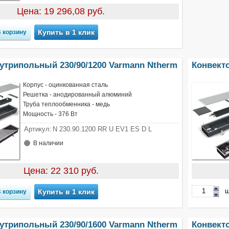
Цена: 19 296,08 руб.
Купить в 1 клик
утрипольный 230/90/1200 Varmann Ntherm
Конвект
Корпус - оцинкованная сталь
Решетка - анодированный алюминий
Труба теплообменника - медь
Мощность - 376 Вт
Артикул:
N 230.90.1200 RR U EV1 ES D L
В наличии
Цена: 22 310 руб.
ш
Купить в 1 клик
утрипольный 230/90/1600 Varmann Ntherm
Конвект