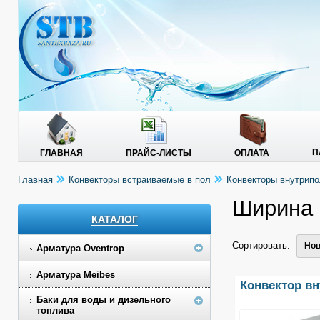
П
ГЛАВНАЯ
ПРАЙС-ЛИСТЫ
ОПЛАТА
Главная
Конвекторы встраиваемые в пол
Конвекторы внутрип
Ширина 
КАТАЛОГ
Сортировать:
Нов
Арматура Oventrop
Арматура Meibes
Конвектор вн
Баки для воды и дизельного
топлива