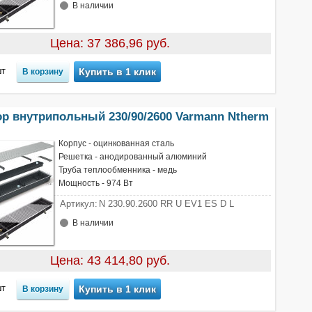
В наличии
Цена: 37 386,96 руб.
т
Купить в 1 клик
ор внутрипольный 230/90/2600 Varmann Ntherm
Корпус - оцинкованная сталь
Решетка - анодированный алюминий
Труба теплообменника - медь
Мощность - 974 Вт
Артикул:
N 230.90.2600 RR U EV1 ES D L
В наличии
Цена: 43 414,80 руб.
т
Купить в 1 клик