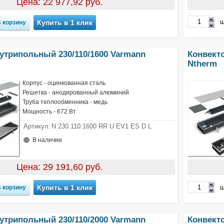
Цена: 22 977,92 руб.
ш
Купить в 1 клик
утрипольный 230/110/1600 Varmann
Конвект
Ntherm
Корпус - оцинкованная сталь
Решетка - анодированный алюминий
Труба теплообменника - медь
Мощность - 672 Вт
Артикул:
N 230.110.1600 RR U EV1 ES D L
В наличии
Цена: 29 191,60 руб.
ш
Купить в 1 клик
утрипольный 230/110/2000 Varmann
Конвект