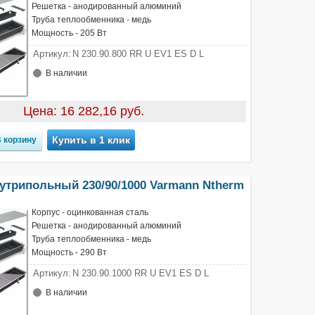
Решетка - анодированный алюминий
Труба теплообменника - медь
Мощность - 205 Вт
Артикул:
N 230.90.800 RR U EV1 ES D L
В наличии
Цена: 16 282,16 руб.
Купить в 1 клик
утрипольный 230/90/1000 Varmann Ntherm
Корпус - оцинкованная сталь
Решетка - анодированный алюминий
Труба теплообменника - медь
Мощность - 290 Вт
Артикул:
N 230.90.1000 RR U EV1 ES D L
В наличии