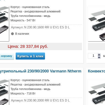
Корпус - оцинкованная сталь
Решетка - анодированный алюминий
Труба теплообменника - медь
Мощность - 547 Вт
Артикул:
N 230.90.1600 RR U EV1 ES D L
В наличии
Цена: 28 337,84 руб.
ш
Купить в 1 клик
утрипольный 230/90/2000 Varmann Ntherm
Конвект
Корпус - оцинкованная сталь
Решетка - анодированный алюминий
Труба теплообменника - медь
Мощность - 718 Вт
Артикул:
N 230.90.2000 RR U EV1 ES D L